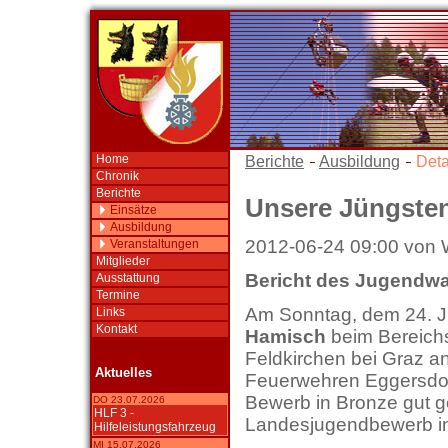
Home
Berichte
Ausbildung
Deta
Chronik
Berichte
Unsere Jüngste
Einsätze
Ausbildung
2012-06-24 09:00 von 
Veranstaltungen
Mitglieder
Bericht des Jugendwa
Ausstattung
Termine
Am Sonntag, dem 24. J
Links
Kontakt
Hamisch
beim Bereich
Feldkirchen bei Graz a
Aktuelles
Feuerwehren Eggersdor
Bewerb in Bronze gut ge
DO 23.07.2026
HLF 3 -
Landesjugendbewerb in
Hilfeleistungsfahrzeug
MI 15.07.2026