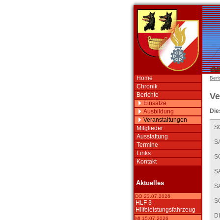
Home
Beri
Chronik
Berichte
Ve
Einsätze
Die
Ausbildung
Veranstaltungen
S
Mitglieder
Ausstattung
SA
Termine
Links
S
Kontakt
SA
Aktuelles
SA
DO 23.07.2026
S
HLF 3 -
Hilfeleistungsfahrzeug
DI
MI 15.07.2026