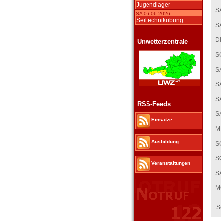
Jugendlager
SA
SA 06.06.2026
Seiltechnikübung
SA
DI
Unwetterzentrale
S
SA
SA
SA
RSS-Feeds
SA
Einsätze
MI
Ausbildung
SO
SO
Veranstaltungen
SA
M
S