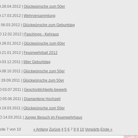
 28.04.2012 |
Glückwünsche zum 50er
 17.03.2012 |
Wehrversammlung
 06.03.2012 |
Glückwünsche zum Geburtstag
O 12.02.2012 |
Faschings - Kehraus
 28.01.2012 |
Glückwünsche zum 60er
 21.01.2012 |
Feuerwehrball 2012
 03.12.2011 |
98er Geburtstag
 08.10.2011 |
Glückwünsche zum 50er
 28.09.2011 |
Glückwünsche zum 50er
 03.07.2011 |
Geschicklichkeits-bewerb
 05.06.2011 |
Diamantene Hochzeit
 19.03.2011 |
Glückwünsche zum 50er
O 14.03.2011 |
Junger Besuch im Feuerwehrhaus
eite 7 von 10
« Anfang
Zurück
4
5
6
7
8
9
10
Vorwärts
Ende »