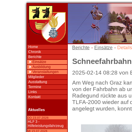
Home
Berichte
Einsätze
Details
Chronik
Berichte
Schneefahrbahn
Einsätze
Ausbildung
2025-02-14 08:28 von 
Veranstaltungen
Mitglieder
Am Weg nach Graz kam 
Ausstattung
Termine
von der Fahrbahn ab un
Links
Radegund rückte aus un
Kontakt
TLFA-2000 wieder auf 
angelegt wurden, konnte
Aktuelles
DO 23.07.2026
HLF 3 -
Hilfeleistungsfahrzeug
MI 15.07.2026